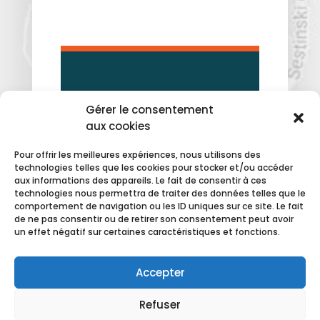
ZONE DE KERANDOUARÉ,
Gérer le consentement
aux cookies
834 ROUTE DE CAUDAN,
56850 CAUDAN
Pour offrir les meilleures expériences, nous utilisons des
02 97 89 91 75
technologies telles que les cookies pour stocker et/ou accéder
aux informations des appareils. Le fait de consentir à ces
technologies nous permettra de traiter des données telles que le
MENTIONS LÉGALES
comportement de navigation ou les ID uniques sur ce site. Le fait
de ne pas consentir ou de retirer son consentement peut avoir
POLITIQUE DE
un effet négatif sur certaines caractéristiques et fonctions.
CONFIDENTIALITÉ
Accepter
Refuser
KAEL 2026© – Site réalisé par
KOMTOP