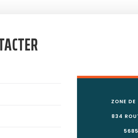
TACTER
ZONE DE
834 ROU
568